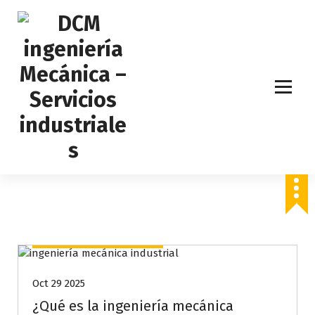
S
k
i
p
t
o
c
o
n
t
e
Servicios de ingeniería mecánica. Domótica en Valencia y fabricación de maquinaria.
n
t
Ingeniería mecánica
Oct 29 2025
¿Qué es la ingeniería mecánica